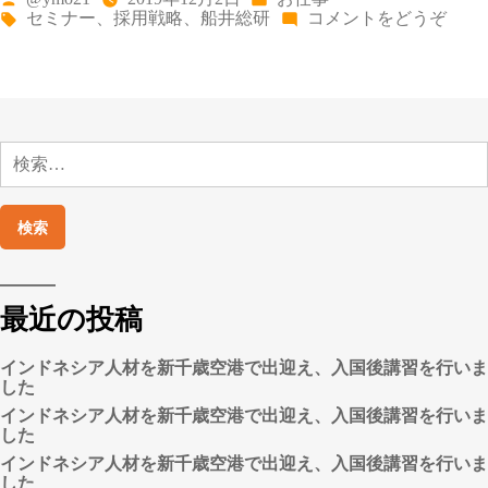
稿
テ
タ
(船
セミナー
、
採用戦略
、
船井総研
コメントをどうぞ
者:
ゴ
グ:
井
リ
総
ー:
合
研
究
所
検
さ
索:
ん
と
セ
ミ
ナ
ー
を
開
最近の投稿
催
し
インドネシア人材を新千歳空港で出迎え、入国後講習を行いま
ま
した
し
た！)
インドネシア人材を新千歳空港で出迎え、入国後講習を行いま
した
インドネシア人材を新千歳空港で出迎え、入国後講習を行いま
した