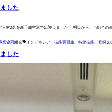
えました
人材2名を新千歳空港で出迎えました！ 明日から、当組合の
タ
事業協同組合
インドネシア
、
技能実習生
、
特定技能
、
登録支
グ:
えました