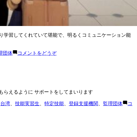
かり学習してくれていて堪能で、明るくコミュニケーション能
(イ
理団体
コメントをどうぞ
ン
ド
ネ
シ
ア
人
もらえるように サポートをしてまいります
材
、
台湾
、
技能実習生
、
特定技能
、
登録支援機関
、
監理団体
コ
を
新
千
歳
空
港