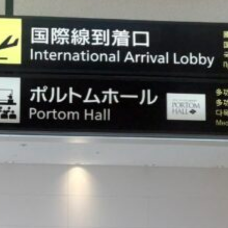
で
出
迎
え
ま
し
た)