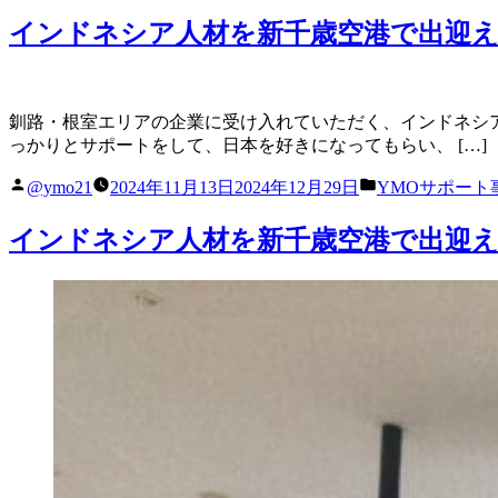
インドネシア人材を新千歳空港で出迎
釧路・根室エリアの企業に受け入れていただく、インドネシア
っかりとサポートをして、日本を好きになってもらい、 […]
投
カ
@ymo21
2024年11月13日
2024年12月29日
YMOサポート
稿
テ
者:
ゴ
インドネシア人材を新千歳空港で出迎
リ
ー: