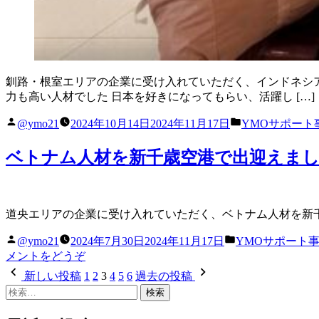
釧路・根室エリアの企業に受け入れていただく、インドネシア
力も高い人材でした 日本を好きになってもらい、活躍し […]
投
カ
@ymo21
2024年10月14日
2024年11月17日
YMOサポート
稿
テ
者:
ゴ
ベトナム人材を新千歳空港で出迎えま
リ
ー:
道央エリアの企業に受け入れていただく、ベトナム人材を新千
投
カ
@ymo21
2024年7月30日
2024年11月17日
YMOサポート
稿
テ
(ベ
メントをどうぞ
者:
ゴ
ト
投
新しい投稿
1
2
3
4
5
6
過去の投稿
リ
ナ
検
稿
ー:
ム
索:
人