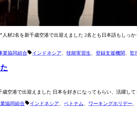
人材2名を新千歳空港で出迎えました 2名とも日本語もしっ
タ
事業協同組合
インドネシア
、
技能実習生
、
登録支援機関
、
監
グ:
した
歳空港で出迎えました 日本を好きになってもらい、活躍して
タ
事業協同組合
インドネシア
、
ベトナム
、
ワーキングホリデー
グ: