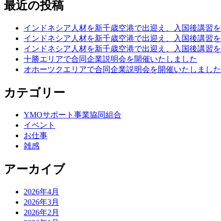
の
最近の投稿
材
ペ
を
インドネシア人材を新千歳空港で出迎え、入国後講習を
新
ー
インドネシア人材を新千歳空港で出迎え、入国後講習を
千
ジ
インドネシア人材を新千歳空港で出迎え、入国後講習を
歳
十勝エリアで合同企業説明会を開催いたしました
空
送
オホーツクエリアで合同企業説明会を開催いたしました
港
り
で
カテゴリー
出
迎
え
YMOサポート事業協同組合
ま
イベント
し
お仕事
た)
雑感
アーカイブ
2026年4月
2026年3月
2026年2月