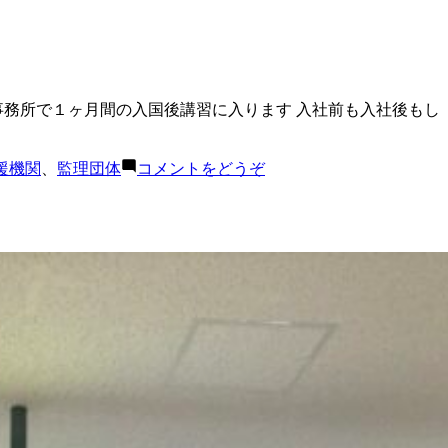
事務所で１ヶ月間の入国後講習に入ります 入社前も入社後もし
(イ
援機関
、
監理団体
コメントをどうぞ
ン
ド
ネ
シ
ア
人
材
を
新
千
歳
空
港