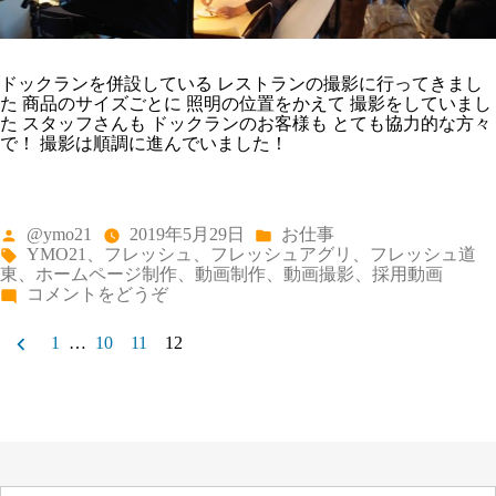
ドックランを併設している レストランの撮影に行ってきまし
た 商品のサイズごとに 照明の位置をかえて 撮影をしていまし
た スタッフさんも ドックランのお客様も とても協力的な方々
で！ 撮影は順調に進んでいました！
投
カ
@ymo21
2019年5月29日
お仕事
稿
テ
タ
YMO21
、
フレッシュ
、
フレッシュアグリ
、
フレッシュ道
者:
ゴ
グ:
東
、
ホームページ制作
、
動画制作
、
動画撮影
、
採用動画
リ
(鷹
コメントをどうぞ
ー:
栖
投
町
1
…
10
11
12
へ
稿
撮
影
の
に
行
ペ
っ
ー
て
き
検