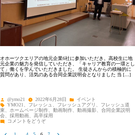
企
業
説
明
会
を
開
催
い
た
し
オホーツクエリアの地元企業6社に参加いただき。高校生に地
ま
元企業の魅力を発信していただき、「キャリア教育の一環とし
し
て」働くを学んでいただきました。 生徒さんからの積極的に
た)
質問があり、活気のある合同企業説明会となりました 当 […]
投
カ
@ymo21
2022年6月28日
イベント
稿
テ
タ
YMO21
、
フレッシュ
、
フレッシュアグリ
、
フレッシュ道
者:
ゴ
グ:
東
、
ホームページ制作
、
動画制作
、
動画撮影
、
合同企業説明
リ
会
、
採用動画
、
高卒採用
ー:
(オ
コメントをどうぞ
ホ
投
ー
1
…
4
5
6
7