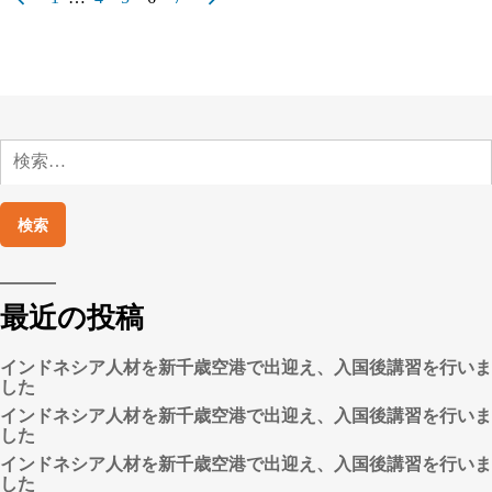
ツ
稿
ク
エ
の
リ
ア
ペ
の
ー
高
校
検
ジ
で
索:
合
送
同
り
企
業
説
明
会
最近の投稿
を
開
催
インドネシア人材を新千歳空港で出迎え、入国後講習を行いま
い
した
た
インドネシア人材を新千歳空港で出迎え、入国後講習を行いま
し
した
ま
し
インドネシア人材を新千歳空港で出迎え、入国後講習を行いま
た)
した