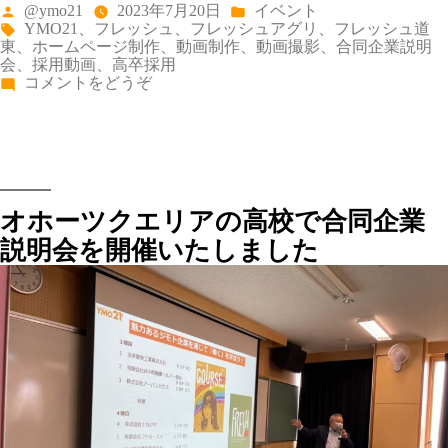
投
カ
@ymo21
2023年7月20日
イベント
明
稿
テ
タ
YMO21
、
フレッシュ
、
フレッシュアグリ
、
フレッシュ道
会
者:
ゴ
グ:
東
、
ホームページ制作
、
動画制作
、
動画撮影
、
合同企業説明
を
リ
会
、
採用動画
、
高卒採用
実
ー:
(オ
コメントをどうぞ
施
ホ
い
ー
た
ツ
し
ク
ま
エ
し
リ
た)
ア
オホーツクエリアの高校で合同企業
で
12
説明会を開催いたしました
社
に
参
加
を
い
た
だ
き、
合
同