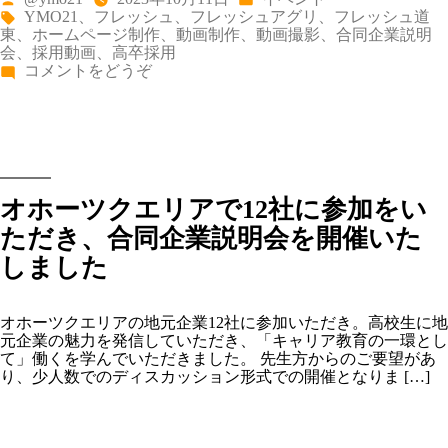
稿
テ
タ
YMO21
、
フレッシュ
、
フレッシュアグリ
、
フレッシュ道
者:
ゴ
グ:
東
、
ホームページ制作
、
動画制作
、
動画撮影
、
合同企業説明
リ
会
、
採用動画
、
高卒採用
ー:
(札
コメントをどうぞ
幌
市
内
の
高
校
で
オホーツクエリアで12社に参加をい
一
次
ただき、合同企業説明会を開催いた
産
しました
業
に
特
化
オホーツクエリアの地元企業12社に参加いただき。高校生に地
し
元企業の魅力を発信していただき、「キャリア教育の一環とし
た
て」働くを学んでいただきました。 先生方からのご要望があ
合
り、少人数でのディスカッション形式での開催となりま […]
同
企
業
説