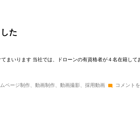
ました
けてまいります 当社では、ドローンの有資格者が４名在籍し
ムページ制作
、
動画制作
、
動画撮影
、
採用動画
コメント