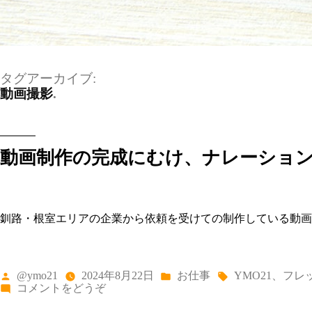
タグアーカイブ:
動画撮影
動画制作の完成にむけ、ナレーショ
釧路・根室エリアの企業から依頼を受けての制作している動画
投
カ
タ
@ymo21
2024年8月22日
お仕事
YMO21
、
フレ
稿
テ
グ:
(動
コメントをどうぞ
者:
ゴ
画