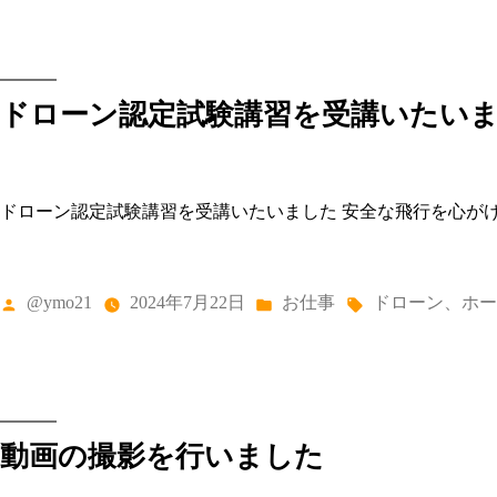
リ
制
ー:
作
の
完
成
に
ドローン認定試験講習を受講いたい
む
け、
ナ
レ
ー
ドローン認定試験講習を受講いたいました 安全な飛行を心が
シ
ョ
ン
入
れ
投
カ
タ
@ymo21
2024年7月22日
お仕事
ドローン
、
ホー
を
稿
テ
グ:
行
者:
ゴ
い
リ
ま
ー:
し
た)
動画の撮影を行いました