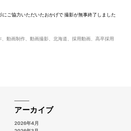
を
受
講
影にご協力いただいたおかげで 撮影が無事終了しました
い
た
い
ま
し
作
、
動画制作
、
動画撮影
、
北海道
、
採用動画
、
高卒採用
た)
アーカイブ
2026年4月
2026年3月