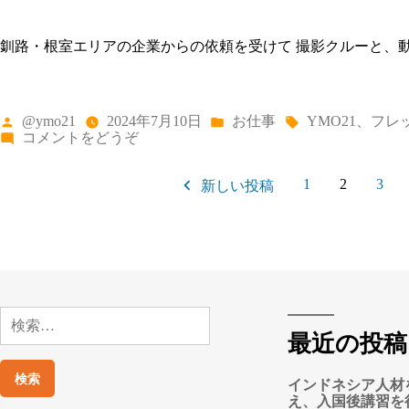
釧路・根室エリアの企業からの依頼を受けて 撮影クルーと、
投
カ
タ
@ymo21
2024年7月10日
お仕事
YMO21
、
フレ
稿
テ
グ:
(動
コメントをどうぞ
者:
ゴ
画
投
リ
の
1
2
3
ー:
撮
新しい投稿
稿
影
を
の
行
い
ペ
ま
ー
し
た)
ジ
検
索:
送
最近の投稿
り
インドネシア人材
え、入国後講習を