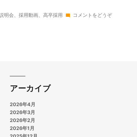
(十
説明会
、
採用動画
、
高卒採用
コメントをどうぞ
勝
エ
リ
ア
で
合
同
企
アーカイブ
業
説
2026年4月
明
2026年3月
会
2026年2月
を
2026年1月
開
2025年12月