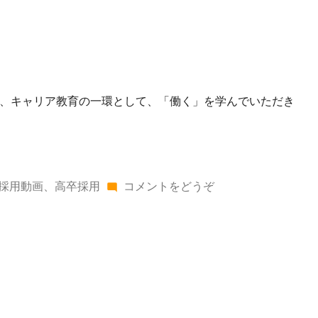
き、キャリア教育の一環として、「働く」を学んでいただき
(十
採用動画
、
高卒採用
コメントをどうぞ
勝
エ
リ
ア
で
合