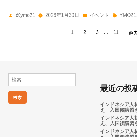
投
カ
タ
@ymo21
2026年1月30日
イベント
YMO21
稿
テ
グ:
投
者:
ゴ
1
2
3
…
11
過
リ
稿
ー:
の
ペ
検
索:
最近の投
ー
ジ
インドネシア人
え、入国後講習
送
インドネシア人
え、入国後講習
インドネシア人
り
え、入国後講習