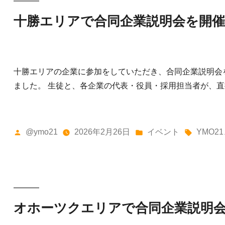
十勝エリアで合同企業説明会を開
十勝エリアの企業に参加をしていただき、合同企業説明会
ました。 生徒と、各企業の代表・役員・採用担当者が、直接
投
カ
タ
@ymo21
2026年2月26日
イベント
YMO21
稿
テ
グ:
者:
ゴ
リ
ー:
オホーツクエリアで合同企業説明