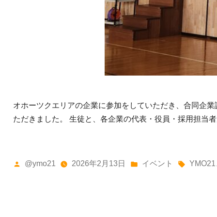
オホーツクエリアの企業に参加をしていただき、合同企業
ただきました。 生徒と、各企業の代表・役員・採用担当者が
投
カ
タ
@ymo21
2026年2月13日
イベント
YMO21
稿
テ
グ:
者:
ゴ
リ