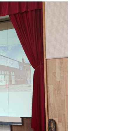
同
企
業
説
明
会
を
開
催
い
た
し
ま
し
た)