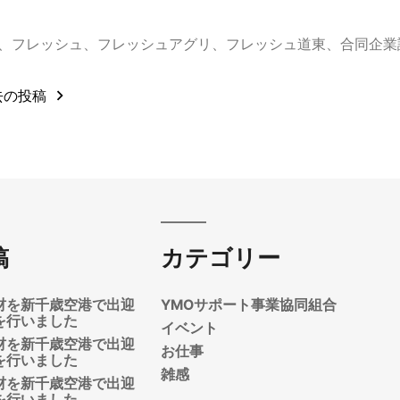
、
フレッシュ
、
フレッシュアグリ
、
フレッシュ道東
、
合同企業
去の投稿
稿
カテゴリー
材を新千歳空港で出迎
YMOサポート事業協同組合
を行いました
イベント
材を新千歳空港で出迎
お仕事
を行いました
雑感
材を新千歳空港で出迎
を行いました