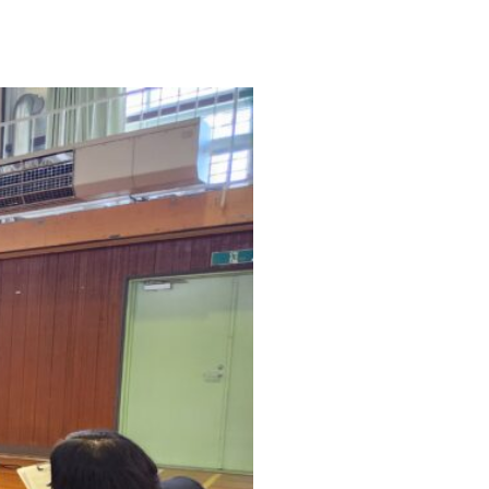
ク
エ
リ
ア
で
合
同
企
業
説
明
会
を
開
催
い