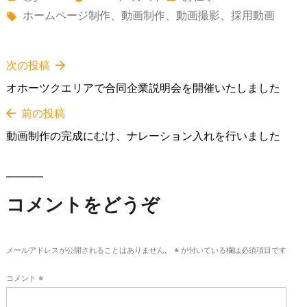
稿
タ
テ
ホームページ制作
、
動画制作
、
動画撮影
、
採用動画
者:
グ:
ゴ
リ
次
次の投稿
投
ー:
の
オホーツクエリアで合同企業説明会を開催いたしました
投
稿
稿:
前
前の投稿
の
ナ
動画制作の完成にむけ、ナレーション入れを行いました
投
稿:
ビ
コメントをどうぞ
ゲ
ー
メールアドレスが公開されることはありません。
※
が付いている欄は必須項目です
シ
コメント
※
ョ