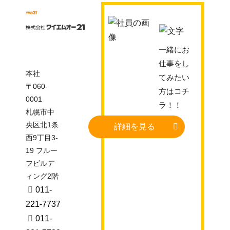
一緒にお
仕事をし
本社
てみたい
〒060-
方はコチ
0001
ラ！！
札幌市中
央区北1条
詳細を見る
西9丁目3-
19 フルー
フビルデ
ィング2階
011-
221-7737
011-