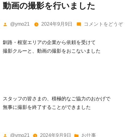
動画の撮影を行いました
投
(動
@ymo21
2024年9月9日
コメントをどうぞ
稿
画
者:
の
釧路・根室エリアの企業から依頼を受けて
撮
撮影クルーと、動画の撮影をおこないました
影
を
行
い
ま
スタッフの皆さまの、積極的なご協力のおかげで
し
無事に撮影を終了することができました
た)
投
カ
@ymo21
2024年9月9日
お仕事