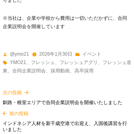
りました
※当社は、企業や学校から費用は一切いただかずに、合同
企業説明会を開催しています
投
カ
@ymo21
2026年1月30日
イベント
稿
タ
テ
YMO21
、
フレッシュ
、
フレッシュアグリ
、
フレッシュ道
者:
グ:
ゴ
東
、
合同企業説明会
、
採用動画
、
高卒採用
リ
ー:
次
次の投稿
投
の
釧路・根室エリアで合同企業説明会を開催いたしました
投
稿
稿:
前
前の投稿
の
ナ
インドネシア人材を新千歳空港で出迎え、入国後講習を行
投
いました
稿: