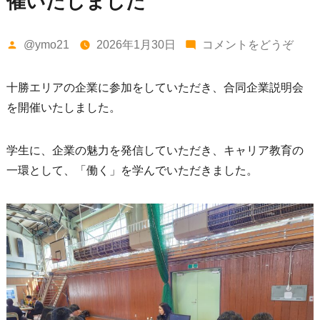
催いたしました
投
(十
@ymo21
2026年1月30日
コメントをどうぞ
稿
勝
者:
エ
十勝エリアの企業に参加をしていただき、合同企業説明会
リ
を開催いたしました。
ア
で
学生に、企業の魅力を発信していただき、キャリア教育の
合
一環として、「働く」を学んでいただきました。
同
企
業
説
明
会
を