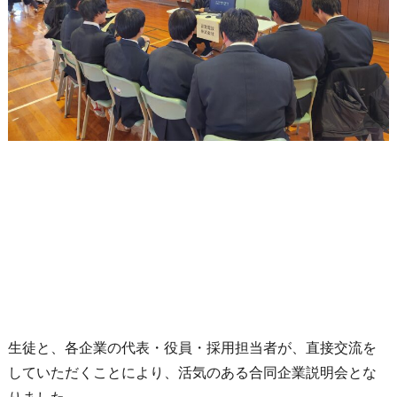
開
催
い
た
し
ま
し
た)
生徒と、各企業の代表・役員・採用担当者が、直接交流を
していただくことにより、活気のある合同企業説明会とな